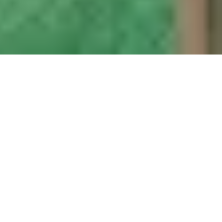
Sale Apartment Marseille 10ème
Marseille 10ème
Ref : 622