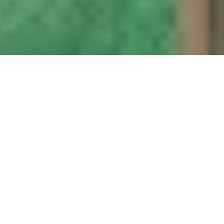
Sale Apartment Marseille 10ème
Marseille 10ème
Ref : 622