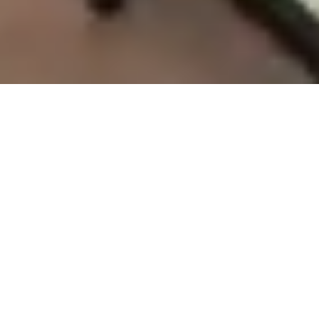
Sale Apartment Marseille 5ème
Saint-Pierre
Marseille 5ème
Ref : 18