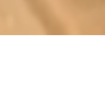
Sale Apartment Marseille 6ème
Marseille 6ème
Ref : GIR-28