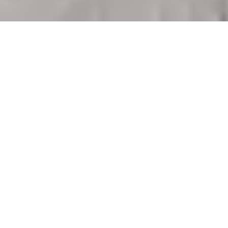
Sale Carpark Marseille 8ème Vieille
Chapelle
Marseille 8ème
Ref : 876
€45,000