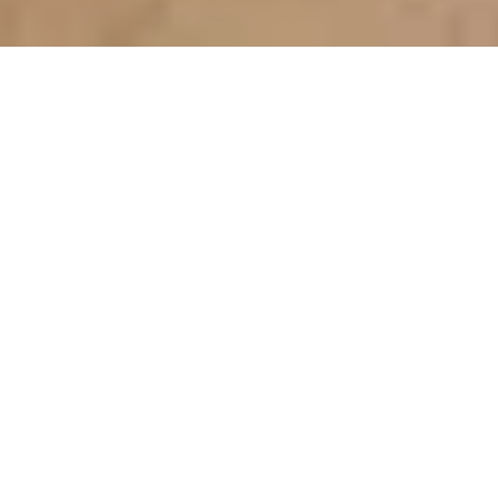
Sale Office Marseille 7ème Saint-
Victor
Marseille 7ème
Ref : 774
€229,000