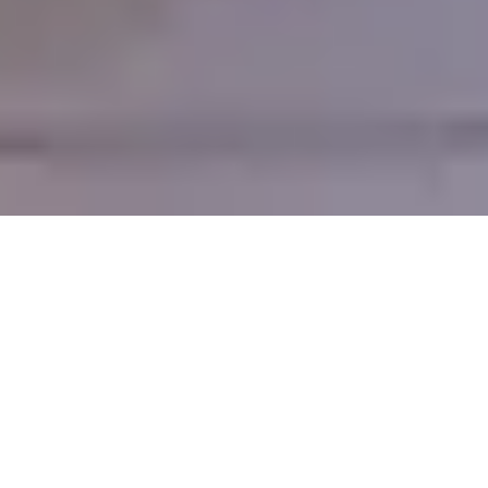
Le Fleming I Studio I La Timone
13005