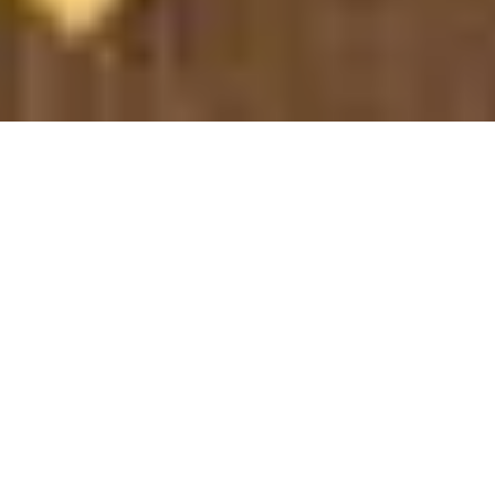
VAUBAN CONTEMPORAIN I
Appartement I 6ème Vauban
Marseille 6ème
Ref : 845