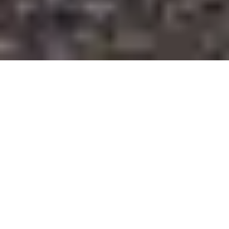
ÉVASION I Appartement de type 3 +
terrasse vue mer I Catalans, 7ème
Marseille
Marseille 7ème