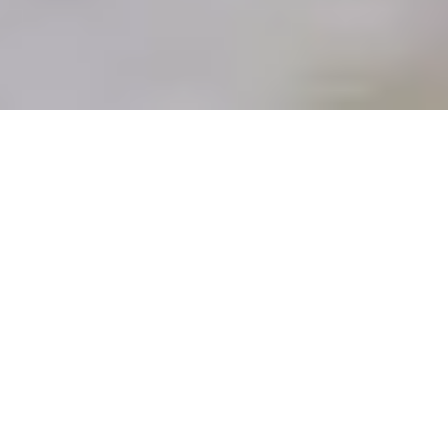
LE DAVID BLEU I Appartement I
Terrasse I Box I 8ème La Plage
Marseille 8ème
Ref : 533